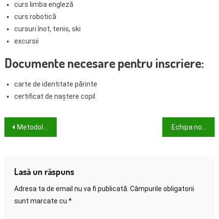
curs limba engleză
curs robotică
cursuri înot, tenis, ski
excursii
Documente necesare pentru inscriere:
carte de identitate părinte
certificat de naștere copil
Navigare
Metodologie de lucru
Echipa noastră de profesori și personal auxiliar
în
articole
Lasă un răspuns
Adresa ta de email nu va fi publicată.
Câmpurile obligatorii
sunt marcate cu
*