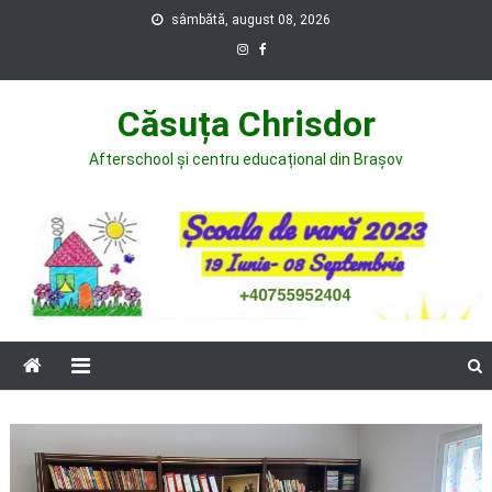
Skip
sâmbătă, august 08, 2026
to
content
Căsuța Chrisdor
Afterschool și centru educațional din Brașov