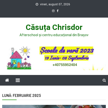
Skip
vineri, august 07, 2026
to
content
Căsuța Chrisdor
Afterschool și centru educațional din Brașov
LUNĂ:
FEBRUARIE 2025