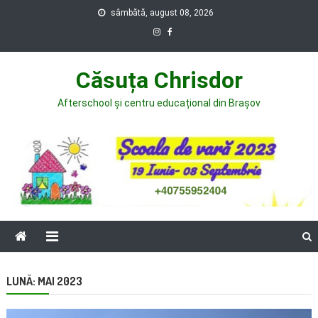
Skip
sâmbătă, august 08, 2026
to
content
Căsuța Chrisdor
Afterschool și centru educațional din Brașov
LUNĂ:
MAI 2023